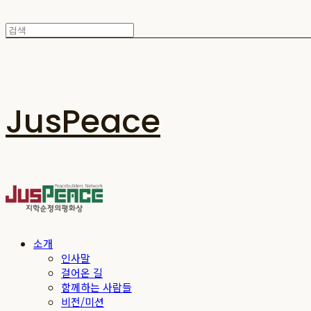
JusPeace
소개
인사말
걸어온 길
함께하는 사람들
비전/미션