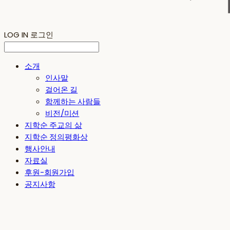
LOG IN
로그인
소개
인사말
걸어온 길
함께하는 사람들
비전/미션
지학순 주교의 삶
지학순 정의평화상
행사안내
자료실
후원-회원가입
공지사항