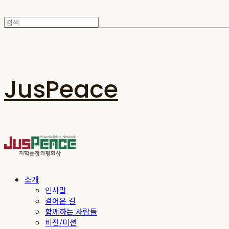
JusPeace
소개
인사말
걸어온 길
함께하는 사람들
비전/미션