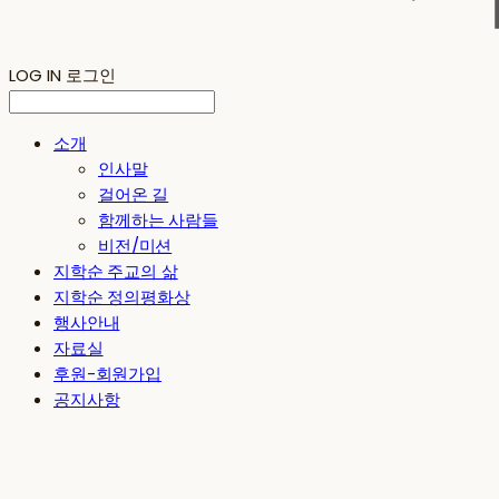
LOG IN
로그인
소개
인사말
걸어온 길
함께하는 사람들
비전/미션
지학순 주교의 삶
지학순 정의평화상
행사안내
자료실
후원-회원가입
공지사항