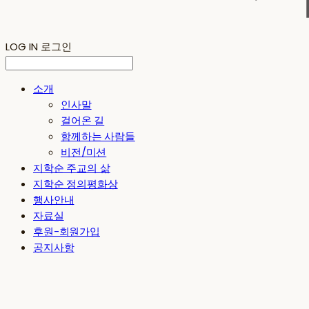
LOG IN
로그인
소개
인사말
걸어온 길
함께하는 사람들
비전/미션
지학순 주교의 삶
지학순 정의평화상
행사안내
자료실
후원-회원가입
공지사항