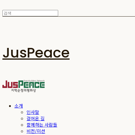
JusPeace
소개
인사말
걸어온 길
함께하는 사람들
비전/미션