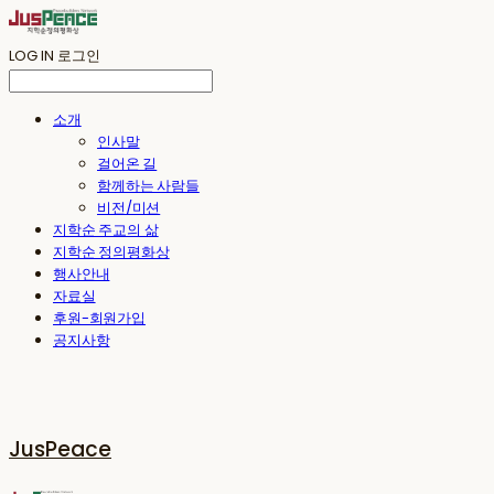
LOG IN
로그인
소개
인사말
걸어온 길
함께하는 사람들
비전/미션
지학순 주교의 삶
지학순 정의평화상
행사안내
자료실
후원-회원가입
공지사항
JusPeace