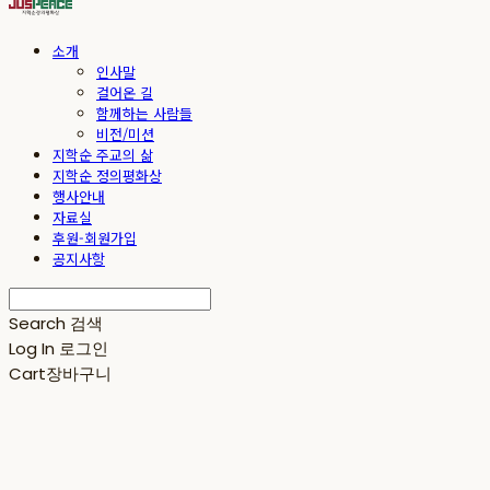
소개
인사말
걸어온 길
함께하는 사람들
비전/미션
지학순 주교의 삶
지학순 정의평화상
행사안내
자료실
후원-회원가입
공지사항
Search
검색
Log In
로그인
Cart
장바구니