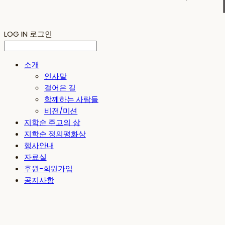
LOG IN
로그인
소개
인사말
걸어온 길
함께하는 사람들
비전/미션
지학순 주교의 삶
지학순 정의평화상
행사안내
자료실
후원-회원가입
공지사항