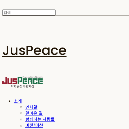
JusPeace
소개
인사말
걸어온 길
함께하는 사람들
비전/미션